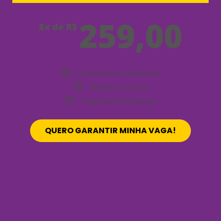
259,00
8x de R$
Os Melhores Professores
Método Exclusivo
Carga Horária Especial
QUERO GARANTIR MINHA VAGA!